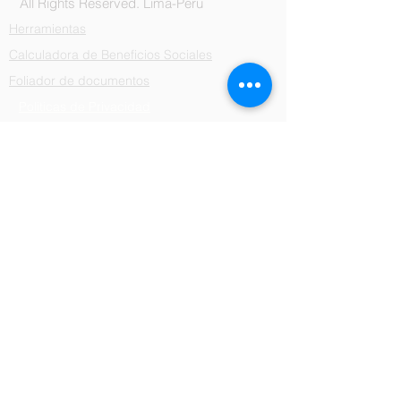
All Rights Reserved. Lima-Peru
Herramientas
Calculadora de Beneficios Sociales
Foliador de documentos
Politicas de Privacidad
Libro de Reclamaciones
Terminos y condiciones
Contacto
Tf:
981 860 439
Correo:
asesor@cordovaconsultores.com