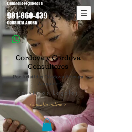
Llamanos o escribenos al
981-860
-439
CONSULTA AHORA
Cordova y Cordova
Consultores
Por Aristides Córdova Arizaga
Abogado
Servicios Legales
Consulta online >