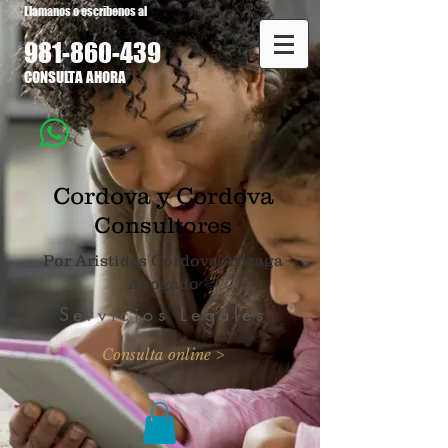
Llamanos o escribenos al
981-860
-439
CONSULTA AHORA
Cordova y Cordova
Consultores
Por Aristides Córdova Arizaga
Abogado
Servicios Legales
Consulta online >