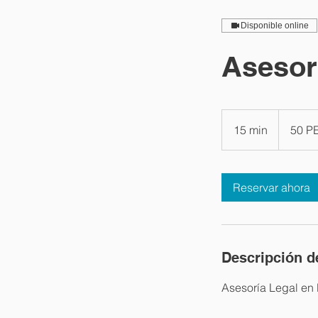
Disponible online
Asesor
50
soles
15 min
1
50 P
peruanos
5
m
Reservar ahora
i
n
Descripción de
Asesoría Legal en 