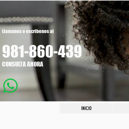
Llamanos o escribenos al
981-860
-439
CONSULTA AHORA
INICIO