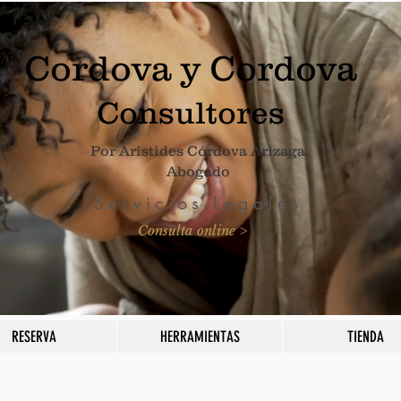
Cordova y Cordova
Consultores
Por Aristides Córdova Arizaga
Abogado
Servicios Legales
Consulta online >
RESERVA
HERRAMIENTAS
TIENDA