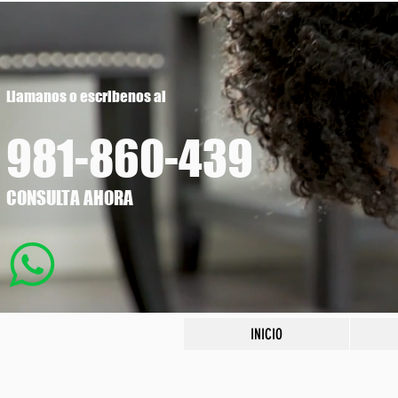
Llamanos o escribenos al
981-860
-439
CONSULTA AHORA
INICIO