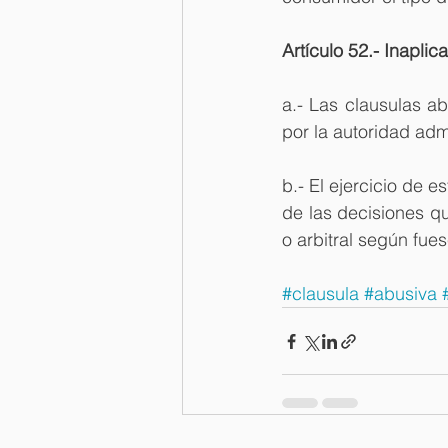
Artículo 52.- Inapli
a.- Las clausulas ab
por la autoridad admi
b.- El ejercicio de e
de las decisiones qu
o arbitral según fues
#clausula
#abusiva