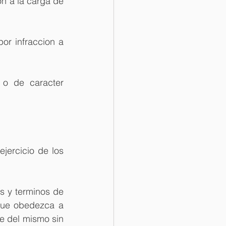
n a la carga de 
r infraccion a 
o de caracter 
ercicio de los 
s y terminos de 
que obedezca a 
 del mismo sin 