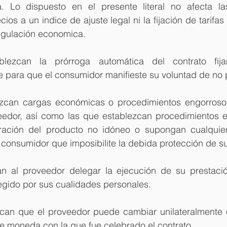
a. Lo dispuesto en el presente literal no afecta la
ios a un indice de ajuste legal ni la fijación de tarifas 
regulación economica.
lezcan la prórroga automática del contrato fij
 para que el consumidor manifieste su voluntad de no p
ezcan cargas económicas o procedimientos engorrosos
eedor, así como las que establezcan procedimientos e
ración del producto no idóneo o supongan cualquier
 consumidor que imposibilite la debida protección de s
n al proveedor delegar la ejecución de su prestació
egido por sus cualidades personales.
zcan que el proveedor puede cambiar unilateralmente en
de moneda con la que fue celebrado el contrato.