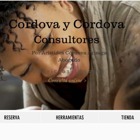
Cordova y Cordova
Consultores
Por Aristides Córdova Arizaga
Abogado
Servicios Legales
Consulta online >
RESERVA
HERRAMIENTAS
TIENDA