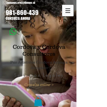
Llamanos o escribenos al
981-860
-439
CONSULTA AHORA
Cordova y Cordova
Consultores
Por Aristides Córdova Arizaga
Abogado
Servicios Legales
Consulta online >