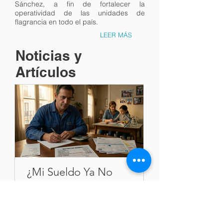
Sánchez, a fin de fortalecer la
operatividad de las unidades de
flagrancia en todo el país.
LEER MÁS
Noticias y
Artículos
¿Mi Sueldo Ya No
Cómo Corregir
Alcanza? El Prorrateo de
de Nacimiento
Alimentos Cuando Hay
Complicacion
Varios Hijos, el limite del
Introducción: El Desafío de las
Introducción a la Iden